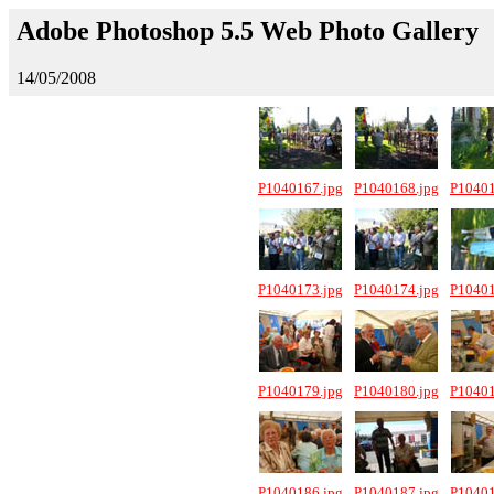
Adobe Photoshop 5.5 Web Photo Gallery
14/05/2008
P1040167.jpg
P1040168.jpg
P10401
P1040173.jpg
P1040174.jpg
P10401
P1040179.jpg
P1040180.jpg
P10401
P1040186.jpg
P1040187.jpg
P10401